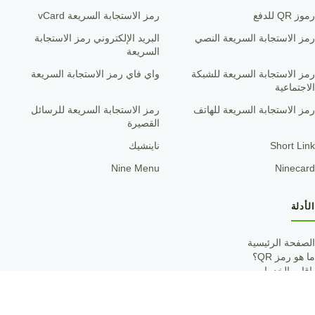
رموز QR للدفع
رمز الاستجابة السريعة vCard
رمز الاستجابة السريعة النصي
البريد الإلكتروني رمز الاستجابة
السريعة
رمز الاستجابة السريعة للشبكة
واي فاي رمز الاستجابة السريعة
الاجتماعية
رمز الاستجابة السريعة للهاتف
رمز الاستجابة السريعة للرسائل
القصيرة
Short Link
ناينشيك
Nine Menu
Ninecard
الأدلة
الصفحة الرئيسية
ما هو رمز QR؟
باقات الخدمات
دليل الاستخدام
حالات الاستخدام
QRCODE-GEN.
منتج من Ninecode JSC
Blog