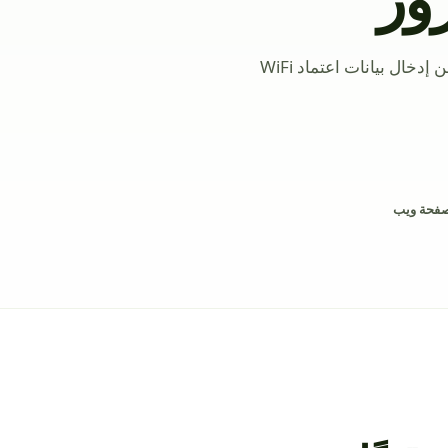
اسمح للضيوف بمسح اسم الشبكة ونوع الأمان وكلمة المرور بدلاً من إدخال بيانات اعتماد WiFi
صفحة ويب