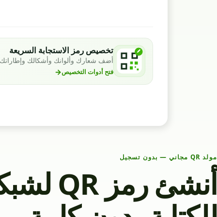
تخصيص رمز الاستجابة السريعة
أضف شعارك وألوانك وأشكالك وإطاراتك ليتوافق رمز QR مع
→
فتح أدوات التخصيص
مولد QR مجاني — بدون تسجيل
للكتابة بدون كلمة م