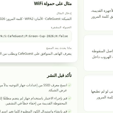
مثال على حمولة WiFi
شبكات المحمية، أو اختر WEP فقط للأجهزة القديمة،
إدخال المثال
بق كلمة المرور
الشبكة: CafeGuest · الأمان: WPA2 · كلمة المرور: Green-Cup-2026 · مخفي: لا
الحمولة المشفرة
A;S:CafeGuest;P:Green-Cup-2026;H:false;;
ماذا يحدث بعد المسح
الفواصل المنقوطة
يتعرف الهاتف المتوافق على CafeGuest ويطلب من المستخدم تأكيد الانضمام إلى الشبكة.
ة الهروب داخل
تأكد قبل النشر
انسخ معرف SSID من إعدادات جهاز التوجيه 
عرض الشبكة.
زنة حتى لو لم تطبعها
لمة المرور
قم بإجراء الاختبار باستخدام جهاز لم ينضم مطلقًا إ
المحفوظة القديمة من إخفاء خطأ في التشفير.
قم بإنشاء واستبدال الكود المطبوع كلما تغير اسم ال