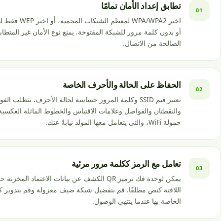
تطابق إعداد الأمان تمامًا
01
اختر WPA/WPA2 لمعظم ال
أو بدون كلمة مرور للشبكة المفتوحة. يمنع نوع الأمان غير المتطا
الصالحة من الاتصال.
الحفاظ على الحالة والأحرف الخاصة
02
تعتبر قيم SSID وكلمة المرور حساسة لحالة الأحرف. تتطلب 
والنقطتان والفواصل وعلامات الاقتباس والخطوط المائلة العكسي
حمولة WiFi، والتي يتعامل معها المولد نيابةً عنك.
تعامل مع الرمز ككلمة مرور مرئية
03
يمكن لوحدة فك ترميز QR الكشف عن بيانات الاعتماد المخ
اللافتة كنص مطلقًا. قم بتفضيل شبكة ضيف معزولة وقم بتدوير ك
الخاصة بها عندما ينتهي الوصول.