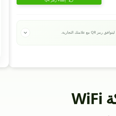
 علامتك التجارية.
أنشئ رمز QR لشبكة WiFi
رور