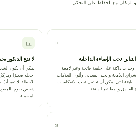
 المكان مع الحفاظ على التحكم
02
تباين تحت الإضاءة الداخلية
لا تدع الديكور يخف
وحدات داكنة على خلفية فاتحة وغير لامعة.
يمكن أن يكون الشعا
رائح اللامعة والحبر المعدني وألوان العلامات
اجعله صغيرًا ومركزًا
 الباهتة التي يمكن أن تختفي تحت الانعكاسات
الأخطاء. لا تقم أبدً
 الفنادق والمطاعم الدافئة.
شخص يقوم بالمسح يم
المضمنة.
05