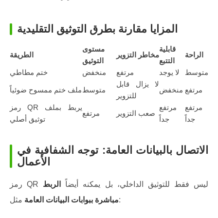
المزايا مقارنة بطرق التوثيق التقليدية
قابلية
مستوى
الراحة
مخاطر التزوير
الطريقة
التتبع
التوثيق
متوسط
لا يوجد
مرتفع
منخفض
ختم مطاطي
لا يزال قابل
مرتفع
منخفض
متوسط
ملف ختم ممسوح ضوئياً
للتزوير
مرتفع
مرتفع
رمز QR يربط بملف
صعب التزوير
مرتفع
جداً
جداً
توثيق أصلي
الاتصال بالبيانات العامة: توجه الشفافية في
الأعمال
رمز QR ليس فقط للتوثيق الداخلي، بل يمكنه أيضاً
الربط
مثل:
مباشرة ببوابات البيانات العامة