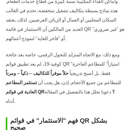
وأماكن الغداء المكتبية نسبة كبيرة من قطاع خدمات الطعام.
هذه نماذج بسيطة بتكاليف تشغيل منخفضة، تخدم في الغالب
السكان المحليين أو العمال أو الزبائن العرضيين. لذلك، يعتقد
العديد من المالكين أن الاستثمار في قائمة QR هو "غير ضروري"
أو "فاخر للغاية" لنموذج أعمالهم.
ومع ذلك، مع الاتجاه المتزايد للتحول الرقمي، خاصة بعد جائحة
كوفيد-19، لم يعد تطبيق قوائم QR "امتيازاً" للمطاعم الفاخرة
فقط، بل أصبح تدريجياً
حلاً موفراً للتكاليف – ذكياً – ومرناً
للمطاعم من جميع الأحجام. إذن، هل يجب أن
تستثمر المطاعم
العادية في قوائم QR؟
دعونا نحلل هذا بالتفصيل في المقالة
أدناه.
فهم "الاستثمار" في قوائم QR بشكل
صحيح