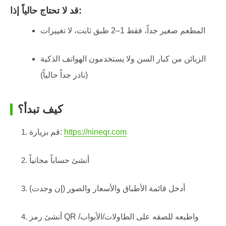
قد لا تحتاج حالياً إذا:
المطعم صغير جداً، فقط 1–2 طبق ثابت، لا تغييرات
الزبائن من كبار السن ولا يستخدمون الهواتف الذكية
(نادر جداً حالياً)
كيف تبدأ؟
https://nineqr.com
قم بزيارة:
أنشئ حساباً مجانياً
أدخل قائمة الأطباق والأسعار والصور (إن وجدت)
أنشئ رمز QR واطبعه للصقه على الطاولات/الأبواب/