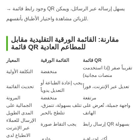
→ وجود رابط قائمة QR يسهل إرساله عبر الرسائل، ويمكن
للزبائن مشاهدة واختيار الأطباق بأنفسهم.
مقارنة: القائمة الورقية التقليدية مقابل
قائمة QR للمطاعم العادية
قائمة QR
القائمة الورقية
المعيار
تقريباً صفر (إذا استخدمت
منخفضة
التكلفة الأولية
منصات مجانية)
يجب إعادة الطباعة أو
تعديل عبر الإنترنت، فوراً
تحديث القائمة
التعديل يدوياً
مرتفعة
منخفضة
المرونة
واجهة جميلة، تُعرض على
تتلف بسهولة، تتمزق،
الجمالية على
الهاتف
تتلطخ بالحبر
المدى الطويل
الإرسال للعملاء
إرسال رابط QR بسهولة
يجب التقاط صورة
عبر الإنترنت
الانطباع لدى
أكثر احترافية
عادي