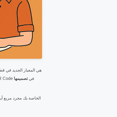
فنادق الخمس نجوم. وبينما تعد الراحة والنظافة من أبرز الفوائد، تكمن القيمة الحقيقية لقائمة QR Code في
تصميمها