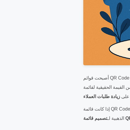
أصبحت قوائم QR Code هي المعيار الجديد في قطاع خدمات الطعام، بدءًا من المقاهي الصغيرة على الأرصفة وصولاً إلى
 على
زيادة طلبات العملاء
إذا كانت قائمة QR Code الخاصة بك مجرد مربع أبيض وأسود عادي، فأنت تفوت فرصة ذهبية. إليك أهم النصائح والمعايير
الذهبية لـ