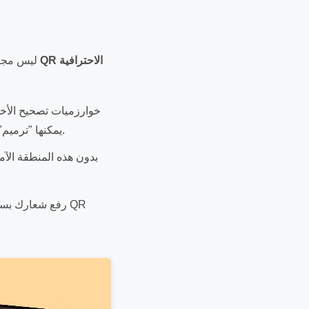
مولدات QR الاحترافية
) ليس مج
QR يمكنها "ترميم" المنطقة المغطاة بالشعار، لكن إذا كان الشعار كبيرًا جدًا قد يصبح الكود غير قابل للمسح.