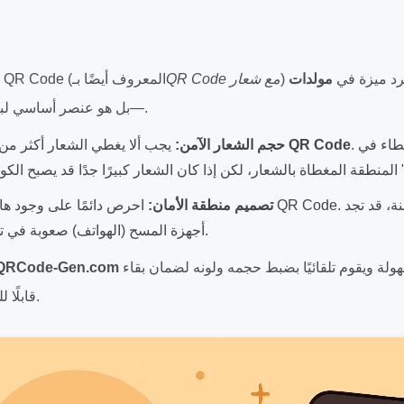
رد ميزة في
QR Code مع شعار
وضع شعارك في منتصف QR Code (المعروف أيضًا بـ
—بل هو عنصر أساسي لبناء الثقة وإبراز الاحترافية.
. خوارزميات تصحيح الأخطاء في
25–30% من مساحة QR Code
حجم الشعار الآمن:
يجب ألا يغطي الشعار أكثر من
تصميم منطقة الأمان:
احرص دائمًا على وجود هامش أبيض واضح حول Code
أجهزة المسح (الهواتف) صعوبة في تحديد بداية ونهاية الكود.
رفع شعارك بسهولة ويقوم تلقائيًا بضبط حجمه ولونه لضمان بقاء QR
QRCode-Gen.com
Code قابلًا للمسح بشكل مثالي.