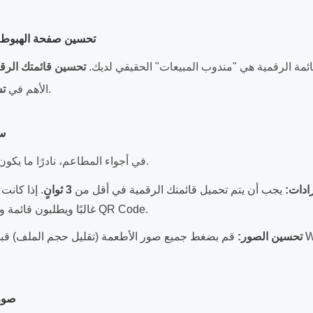
2. تحسين صفحة الهبوط
ة القائمة الرقمية هي "مندوب المبيعات" الحقيقي لديك.
تحسين قائمتك الرق
.
الأهم في
تش
.1
في أجواء المطاعم، نادرًا ما يكون لدى العملاء صبر إضافي.
رادات:
يجب أن يتم تحميل قائمتك الرقمية في أقل من
3 ثوانٍ
. إذا كانت
غالبًا ويطلبون قائمة ورقية—مما يلغي فائدة QR Code.
تحسين الصور:
قم بضغط جميع صور الأطعمة (تقليل حجم الملف) قبل رفعها. ا
2.2.