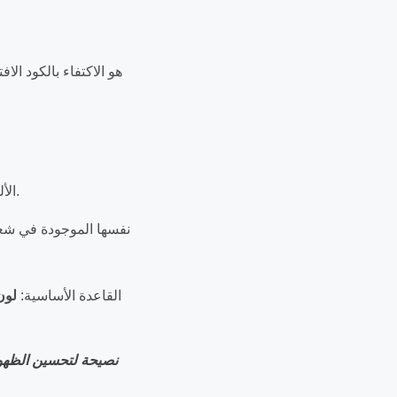
الألوان ليست مجرد عنصر جمالي—بل تؤثر بشكل مباشر على تميّز العلامة التجارية ونفسية العميل.
بين الخلفية وعناصر QR. القاعدة الأساسية:
لون
نصيحة لتحسين الظهو