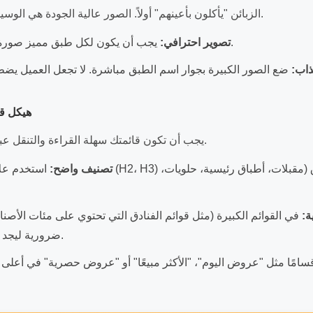
.
الزبائن "يأكلون بأعينهم" أولاً. الصور عالية الجودة هي الوسيل
يجب أن يكون لكل طبق مميز صورة واضحة ومضاءة جيدًا.
تصوير احترافي:
اب:
2.3. هيك
يجب أن تكون قائمتك سهلة القراءة والتنقل عبر شاشة الهاتف المحمول.
تصنيف واضح:
استخدم علامات تبويب أو عناوين
ة:
في القوائم الكبيرة (مثل قوائم الفنادق التي تحتوي على مئات الأصنا
ضرورية ليجد العميل ما يريد بسرعة.
امًا مثل "عروض اليوم"، "الأكثر مبيعًا" أو "عروض حصرية" في أعلى ا