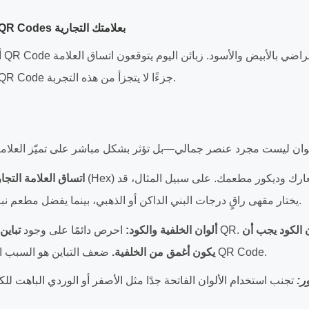
1. أساسيات التصميم: QR Codes بعلامتك التجارية
أك
التجارية، ويجب أن يكون QR Code جزءًا لا يتجزأ من هذه التجربة.
اتساق العلامة التجار
يختار مقهى راقٍ درجات البني الداكن أو الذهبي، بينما يفضل مطعم نباتي ألوان الأخضر والأبيض.
 الكود يجب أن
ألوان الخلفية والكود:
احرص دائمًا على وجود
تباين
ضعف التباين هو السبب الأكثر شيوعًا لفشل قراءة QR Code.
يكون أغمق من الخلفية.
ر:
تجنب استخدام الألوان الفاتحة جدًا مثل الأصفر أو الوردي الباهت للكو