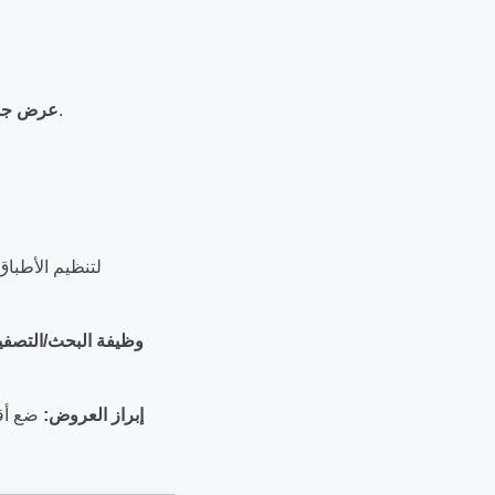
ضع الصور الكبيرة بجوار اسم الطبق مباشرة. لا تجعل العميل يضطر للنقر لرؤية الصورة.
عرض جذ
وظيفة البحث/التصفي
إبراز العروض:
ضع أقس