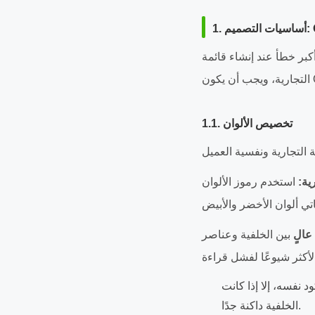
بر خطأ عند إنشاء قائمة QR Code هو الاكتفاء بالكود الافتراضي بالأبيض والأسود. زبائن اليوم يتوقعون اتساق العلامة
1.1. تخصيص الألوان
ية:
استخدم رموز الألوان (Hex) نفسها الموجودة في شعارك وديكور مطعمك. على سبيل المثال، قد
 عالٍ
د نفسه، إلا إذا كانت
الخلفية داكنة جدًا.