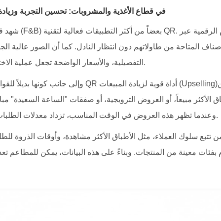
2. رموز QR في قطاع الأغذية والمشروبات: تحسين التجربة وزياد
شهد قطاع الأغذية والم
التفصيلية، والأسعار الواضحة تجعل عملية الاختيار سهلة وممتعة للضيف.
وإلى جانب كونها بديلاً للقوائم الورقية، أصبحت رموز QR أدا
 الأكثر مبيعاً، أو العروض الترويجية، أو صفقات "الساعة السعيدة" مبا
وعندما تظهر هذه العروض في الوقت المناسب، تزداد معدلات الطلبات الإضافية بشكل ملحوظ.
بفئات معينة من المنتجات. وبناءً على هذه البيانات، يمكن للمطاعم تعدي