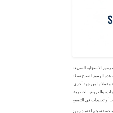
جابة السريعة (QR codes) تشكل جزءاً لا يتجزأ من العمليات التجارية الحديثة واستراتيجيات التسويق
ت هذه الرموز لتصبح نقطة
ة وعملائها من جهة أخرى.
جات، والعروض الحصرية،
QR على نطاق واسع في مختلف القطاعات.