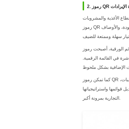
ة الإيرادات
شروبات (F&B) بعضاً من أكثر التطبيقات فعالية لتقنية QR. حيث تتيح قوائم الطعام الرقمية عبر
رموز QR لرواد المطاعم تصفح الأصناف المتاحة من طاولاتهم دون انتظار النادل. كما أن الصور عالية الجودة، والأوصاف
ة قوية لزيادة المبيعات (Upselling)؛ إذ تدمج العديد من
شرة في القائمة الرقمية.
كما تمكن رموز QR أصحاب العمل من تتبع سلوك العملاء، مثل الأطباق الأكثر مشاهدة، وأوقات الذروة للطلبات،
ل قوائمها واستراتيجياتها
التجارية بمرونة أكبر.