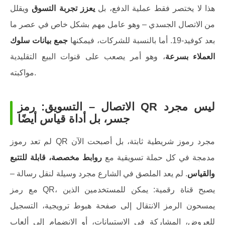
هذا لا يختصر فقط عملية الدفع، بل
يعزز تجربة التسوق
ويقلل
من الاتصال الجسدي – وهو عامل مهم بشكل خاص في عصر ما
بعد كوفيد-19. أما بالنسبة للشركات، فيمكنها
جمع بيانات سلوك
العملاء بسرعة
، وهو أمر يصعب على قنوات البيع التقليدية
مواكبته.
الاتصال – التسويق: رمز QR ليس مجرد
جسر، بل أداة قياس أيضًا
لم تعد رموز QR مجرد رموز شريطية ثابتة، بل أصبحت الآن
مدمجة في كل حملة تسويقية مع
روابط مخصصة، قابلة للتتبع
والقياس
. لم يعد الملصق في الشارع مجرد وسيلة لنقل رسالة –
مع رمز QR، يصبح قناة رقمية: يمكن للمستخدمين الذين
يمسحون الرمز الانتقال إلى صفحة هبوط ترويجية، التسجيل
للعروض، المشاركة في الاستبيانات، أو الانضمام إلى ألعاب