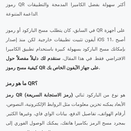
رموز QR أكثر سهولة بفضل الكاميرا المدمجة والتطبيقات
الداعمة المتنوعة.
في السابق، كان يتطلب مسح الباركود أو رموز QR على أجهزة
آيفون تثبيت تطبيقات خارجية. لكن منذ إصدار iOS 11، أصبح
بإمكانك مسح الباركود بسهولة كبيرة باستخدام تطبيق الكاميرا
الافتراضي فقط. في هذا المقال،
سنقدم لك دليلاً مفصلاً حول
كيفية مسح رموز QR على جهاز الآيفون الخاص بك.
ما هو رمز QR؟
هو نوع من الباركود ثنائي
رمز QR (رمز الاستجابة السريعة)
الأبعاد يمكنه تخزين معلومات مثل الروابط الإلكترونية، النصوص،
أرقام الهواتف، تفاصيل الدفع، بيانات الواي فاي، وغيرها الكثير.
بمجرد مسح الرمز بكاميرا هاتفك، يمكنك الوصول الفوري إلى