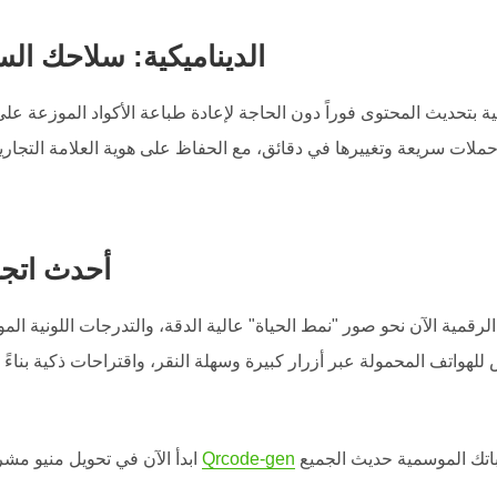
أكواد QR الديناميكية: سلاحك ا
كية بتحديث المحتوى فوراً دون الحاجة لإعادة طباعة الأكواد الموزعة عل
أحدث اتجا
الرقمية الآن نحو صور "نمط الحياة" عالية الدقة، والتدرجات اللونية ال
Qrcode-gen
ابدأ الآن في تحويل منيو مشروعك إلى آلة بيع ذكية مع