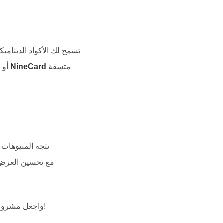
تسمح لك الأكواد الدينامي
متسقة
NineCard
عروض "Flash Sales" أو حملات سريعة وتغييرها في دقائق، مع الحفاظ على هوية العلامة التجارية
تتجه المنيوهات 
واجعل مشروباتك الموسمية حديث الجميع!