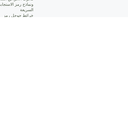
ونماذج رمز الاستجابة
السريعة
خرائط جوجل رمز
الاستجابة السريعة
رموز QR للدفع
رمز الاستجابة السري
vCard
رمز الاستجابة السري
النصي
البريد الإلكتروني رمز
الاستجابة السريعة
رمز الاستجابة السري
للشبكة الاجتماعية
واي فاي رمز الاستجا
السريعة
رمز الاستجابة السري
للهاتف
رمز الاستجابة السري
للرسائل القصيرة
Short Link
ناينشيك
Ninecard
Nine Menu