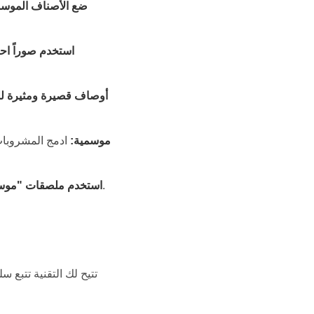
ضع الأصناف الموسمية
استخدم صوراً احت
أوصاف قصيرة ومثيرة لل
إنشاء باقات (Combos) موسمية:
ادمج المشروبات
لخلق شعور بالاستعجال لدى العميل لتجربة المنتج قبل نفاده.
استخدم ملصقات "موسم
تتيح لك التقنية تتبع 