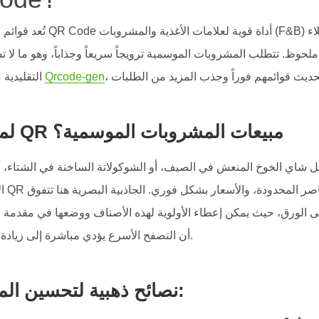
تُعد قوائم الطعام الإلكترونية عب
لحوظ. تتطلب المشروبات الموسمية ترويجاً سريعاً وجذاباً، وهو ما لا ت
Qrcode-gen
التقليدية مواكبته. بفضل حلول مثل
لماذا تعزز قوائم QR مبيعات المشروبات الموسمية؟
 شاي الخوخ المنعش في الصيف، أو الشوكولاتة الساخنة في الشتاء، أو 
الان
أن التصفح الأسرع يؤدي مباشرة إلى زيادة معدل الطلبات.
نصائح ذهبية لتحسين المنيو الخاص بك: