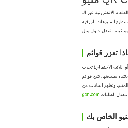
ر الـ QR Code أداة قوية لعلامات الأغذية والمشروبات (F&B) لتحسين تجربة العملاء
ستطيع المنيوهات الورقية
اللاتيه الاحتفالي) تجذب
تباه بطبيعتها. تتيح قوائم QR تحديث الصور، والعناصر المحدودة، والأسعار بشكل فوري. الجاذبية البصرية هنا تتفوق
gen.com