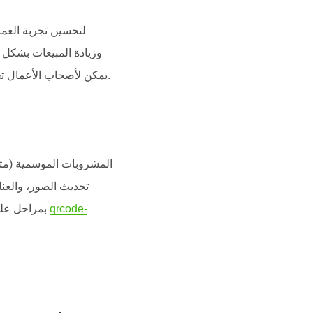
وزيادة المبيعات بشكل م
، يمكن لأصحاب الأعمال تحديث قوائمهم فوراً وجذب المزيد من الطلبات.
المشروبات الموسمية (مثل
qrcode-
بمراحل على الورق، حيث يمكن إعطاء الأولوية لهذه الأصناف ووضعها في مقدمة المنيو. وتُظهر البيانات من