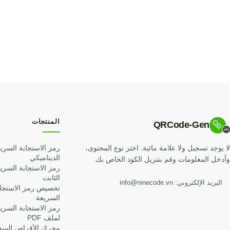
المنتجات
QRCode-Gen
لا يوجد تسجيل ولا علامة مائية. اختر نوع المحتوى،
رمز الاستجابة السري
الديناميكي
وأدخل المعلومات وقم بتنزيل الكود الخاص بك.
رمز الاستجابة السري
الثابت
البريد الإلكتروني: info@ninecode.vn
تخصيص رمز الاستجاب
السريعة
رمز الاستجابة السري
لملف PDF
محرك الأقراص السحا