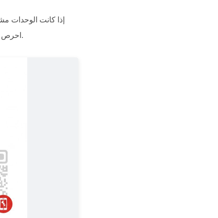
احرص دائماً على دقة وضوح عالية وتجنب تصغير الرمز عن الحجم الموصى به (2 سم × 2 سم للطباعة).