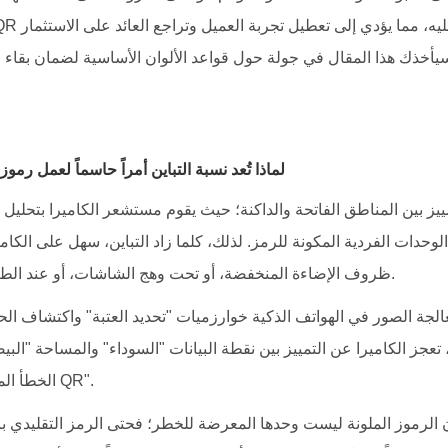
1. لماذا تُعد نسبة التباين أمراً حاسماً لعمل رم
الوحدات الفردية المكونة للرمز. لذلك، كلما زاد التباين، سهل على الكا
ظروف الإضاءة المنخفضة، أو تحت وهج الشاشات، أو عند الطباعة على مواد غير مثالية.
ة الصور في الهواتف الذكية خوارزميات "تحديد العتبة" واكتشاف الحو
 تعجز الكاميرا عن التمييز بين نقطة البيانات "السوداء" والمساحة "الب
الخطأ المزعج: "تعذر اكتشاف رمز QR".
الرموز الملونة ليست وحدها المعرضة للخطر؛ فحتى الرمز التقليدي بال