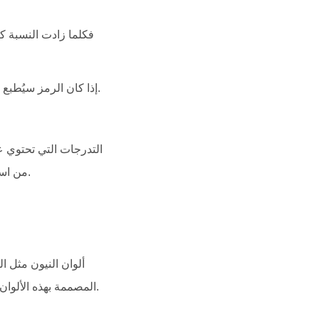
إذا كان الرمز سيُطبع على مواد لامعة، فيجب أن تستهدف نسبة تباين تقارب 7:1 لتعويض الانعكاسات الضوئية المحتملة.
التدرجات التي تحتوي عل
من استخدام تدرج، فالتزم بألوان ذات سطوع متقارب أو اجعل الانتقال ضمن نطاق الألوان الداكنة فقط.
ألوان النيون مثل ا
الكاميرا. ورغم أنها تبدو جذابة للعين المجردة، إلا أن رموز الـ QR المصممة بهذه الألوان تسجل معدلات فشل عالية جداً.