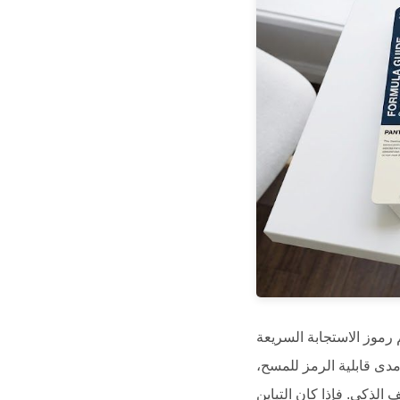
ة (QR codes)، تضع الكثير من الشركات الجماليات البصرية لعلامتها التجارية في
د مدى قابلية الرمز للمسح،
الذكي. فإذا كان التباين