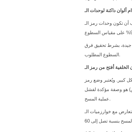
دات رمز الـ QR أغمق بكثير من الخلفية. ورغم أن اللون الأسود الصريح ليس شرطاً إجبارياً، إلا أن اللون
ات جيدة، بشرط تحقيق فرق
السطوع المطلوب.
ن على خلفية بيضاء أو ألوان "باستيل" فاتحة
وس) هو وصفة مؤكدة لفشل
عملية المسح.
ارض مع خوارزميات الـ QR