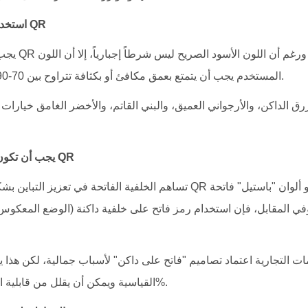
استخدام ألوان داكنة لوحدات الـ QR
يجب أن تكون وح
المستخدم يجب أن يتمتع بعمق مكافئ أو بكثافة تتراوح بين 70-90% على مقياس السطوع.
لأزرق الداكن، والأرجواني العميق، والبني القاتم، والأخضر الغامق خيار
يجب أن تكون الخلفية أفتح من رمز الـ QR
تساهم الخلفية الفاتحة في تعزيز التباين بشكل كبير. ويُعتبر وضع رمز QR داك
 وفي المقابل، فإن استخدام رمز فاتح على خلفية داكنة (الوضع المعك
ت التجارية اعتماد تصاميم "فاتح على داكن" لأسباب جمالية، لكن هذا يتع
القياسية ويمكن أن يقلل من قابلية المسح بنسبة تصل إلى 60%.