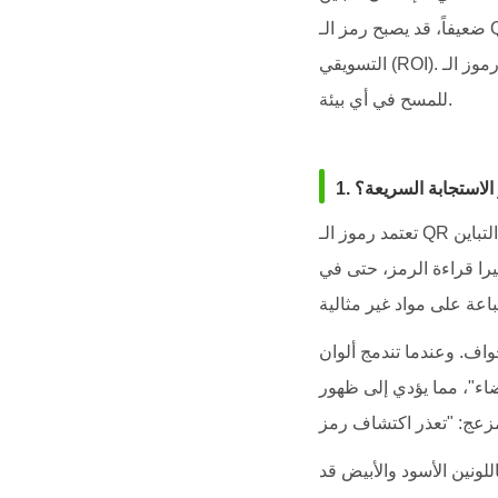
ضعيفاً، قد يصبح رمز الـ QR غير قابل للتعرف عليه، مما يؤدي إلى تعطيل تجربة العميل وتراجع العائد على الاستثمار
التسويقي (ROI). سيأخذك هذا المقال في جولة حول قواعد الألوان الأساسية لضمان بقاء رموز الـ QR الخاصة بك قابلة
للمسح في أي بيئة.
وز الاستجابة السريعة؟
تعتمد رموز الـ QR في عملها على مبدأ التمييز بين المناطق الفاتحة والداكنة؛ حيث يقوم مستشعر الكاميرا بتحليل التباين
ميرا قراءة الرمز، حتى في
اف. وعندما تندمج ألوان
يضاء"، مما يؤدي إلى ظهور
لونين الأسود والأبيض قد