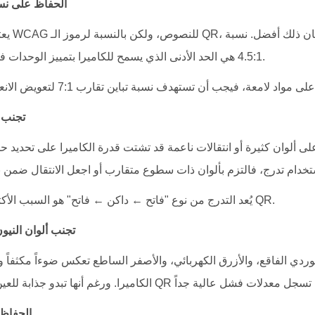
الحفاظ على نسبة 
يعتمد هذا
4.5:1 هي الحد الأدنى الذي يسمح للكاميرا بتمييز الوحدات في معظم ظروف الإضاءة.
تجنب ا
ى ألوان كثيرة أو انتقالات ناعمة قد تشتت قدرة الكاميرا على تحديد حدو
يُعد التدرج من نوع "فاتح ← داكن ← فاتح" هو السبب الأكثر شيوعاً لأخطاء رموز الـ QR.
تجنب ألوان النيون
لوردي الفاقع، والأزرق الكهربائي، والأصفر الساطع تعكس ضوءاً مكثفاً
الحفاظ