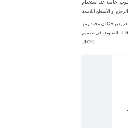
لمطلوب، خاصة عند استخدام
إن وجود رمز QR غير قابل للمسح يؤدي إلى خسائر مباشرة: حيث لا يتمكن العملاء من عرض قائمتك، ويفوتون العروض
 قابلة للتفاوض في تصميم
الـ QR.