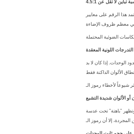
تباين لا تقل عن 4.5:1
 الرقم على معايير WCAG للنصوص، ولكن بالنسبة لرموز الـ QR، فكلما زادت النسبة كان ذلك أفضل. نسبة
لتدرجات اللونية المعقدة
د الوحدات. إذا كان لا بد
 أو الألوان شديدة التشبع
 وتظهر "باهتة" تحت عدسة
 على حجم ثابت للوحدات